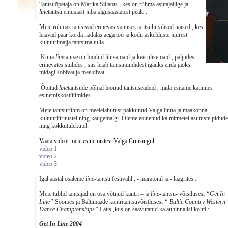
Tantsuõpetaja on Marika Sillaots , kes on rühma asutajaliige ja
line
tantsu entusiast juba algusaastatest peale .
Meie rühmas tantsivad erinevas vanuses tantsuhuvilised naised , kes
leiavad paar korda nädalas aega töö ja kodu askelduste juurest
kultuurimajja tantsima tulla .
Kuna
line
tantse on loodud lihtsamaid ja keerulisemaid , paljudes
erinevates stiilides , siis leiab tantsutundidest igaüks enda jaoks
midagi sobivat ja meeldivat .
Õpitud
line
tantsude põhjal loonud tantsuseadeid , mida esitame kaunites
esinemiskostüümides .
Meie tantsurühm on meelelahutust pakkunud Valga linna ja maakonna
kultuuriüritustel ning kaugemalgi. Oleme esinenud ka mitmetel asutuste pidude
ning kokkutulekutel.
Vaata videot meie esinemistest Valga Cruisingul
video 1
video 2
video 3
Igal aastal osaleme
line
-tantsu festivalil , - maratonil ja - laagrites .
Meie tublid tantsijad on osa võtnud kantri – ja
line
-tantsu- võistlusest
“Get In
Line”
Soomes ja Baltimaade kantritantsuvõistlusest
“ Baltic Country Western
Dance Championships”
Lätis ,kus on saavutatud ka auhinnalisi kohti :
Get In Line 2004