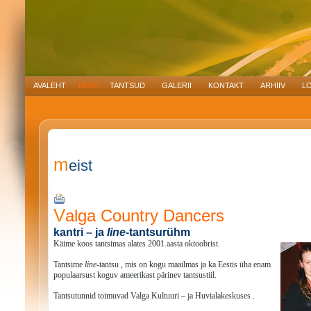
AVALEHT
MEIST
TANTSUD
GALERII
KONTAKT
ARHIIV
LO
m
eist
Valga Country Dancers
kantri – ja
line
-tantsurühm
Käime koos tantsimas alates 2001.aasta oktoobrist.
Tantsime
line
-tantsu , mis on kogu maailmas ja ka Eestis üha enam
populaarsust koguv ameerikast pärinev tantsustiil.
Tantsutunnid toimuvad Valga Kultuuri – ja Huvialakeskuses .