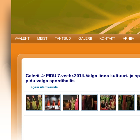
AVALEHT
MEIST
TANTSUD
GALERII
KONTAKT
ARHIIV
Galerii -> PIDU 7.veebr.2014-Valga linna kultuuri- ja 
pidu valga spordihallis
|
Tagasi ülemkausta