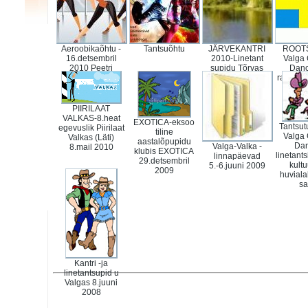
kultuurimajas
ühingute pidu
valga spordihallis
Aeroobikaõhtu -
Tantsuõhtu
JÄRVEKANTRI
ROOTS
16.detsembril
2010-Linetant
Valga
2010 Peetri
supidu Tõrvas
Danc
külalistemaja s
Riiska järve ääres
rahvata
Valgas
31.juulil 2010
Ruk
PIIRILAAT
VALKAS-8.heat
EXOTICA-eksoo
Tantsut
egevuslik Piirilaat
tiline
Valga
Valkas (Läti)
aastalõpupidu
Dan
Valga-Valka -
8.mail 2010
klubis EXOTICA
linetant
linnapäevad
29.detsembril
kultu
5.-6.juuni 2009
2009
huvial
sa
Kantri -ja
linetantsupid u
Valgas 8.juuni
2008