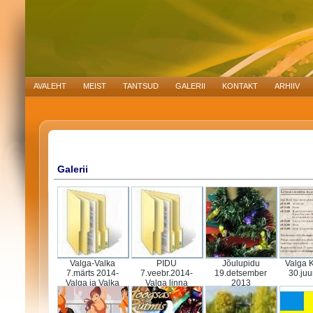
AVALEHT
MEIST
TANTSUD
GALERII
KONTAKT
ARHIIV
Galerii
Valga-Valka
PIDU
Jõulupidu
Valga 
7.märts 2014-
7.veebr.2014-
19.detsember
30.ju
Valga ja Valka
Valga linna
2013
kultuurikolle
kultuuri- ja
ktiivide
spordialaste
ühiskontsert Valga
mittetulundus